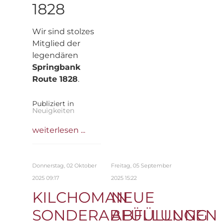
1828
Wir sind stolzes
Mitglied der
legendären
Springbank
Route 1828
.
Publiziert in
Neuigkeiten
weiterlesen ...
Donnerstag, 02 Oktober
Freitag, 05 September
2025 09:17
2025 15:22
KILCHOMAN
NEUE
SONDERABFÜLLUNGEN
ABFÜLLUNG