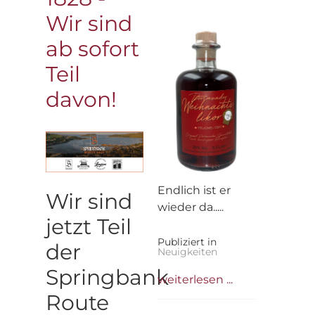
Wir sind
ab sofort
Teil
davon!
Endlich ist er
Wir sind
wieder da.....
jetzt Teil
Publiziert in
der
Neuigkeiten
Springbank
weiterlesen ...
Route