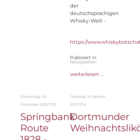
der
deutschsprachigen
Whisky-Welt –
https://www.whiskybotscha
Publiziert in
Neuigkeiten
weiterlesen ...
Donnerstag, 04
Dienstag, 14 Oktober
Dezember 2025 12:05
2025 10:14
Springbank
Dortmunder
Route
Weihnachtslik
1828 -