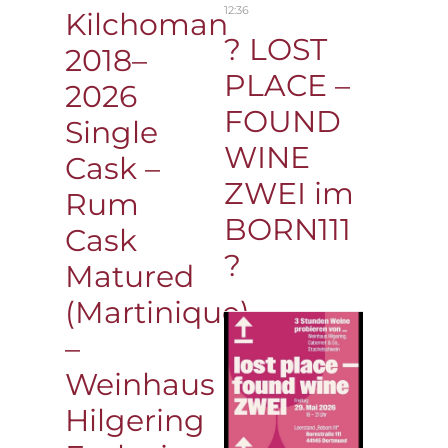
12:36
Kilchoman
? LOST
2018–
PLACE –
2026
FOUND
Single
WINE
Cask –
ZWEI im
Rum
BORN111
Cask
?
Matured
(Martinique)
–
Weinhaus
Hilgering