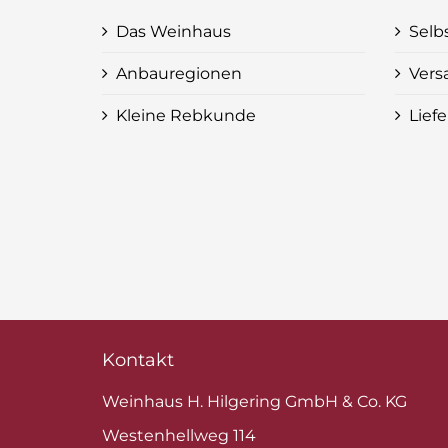
Das Weinhaus
Selb
Anbauregionen
Vers
Kleine Rebkunde
Lief
Kontakt
Weinhaus H. Hilgering GmbH & Co. KG
Westenhellweg 114