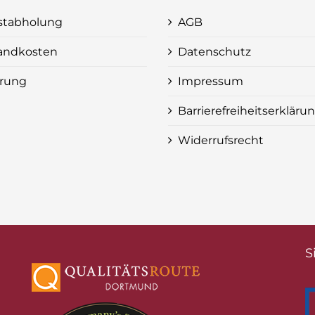
stabholung
AGB
andkosten
Datenschutz
erung
Impressum
Barrierefreiheitserkläru
Widerrufsrecht
S